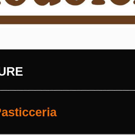
URE
_____________________
Pasticceria