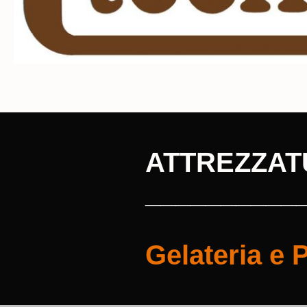
ATTREZZAT
__________
Gelateria e 