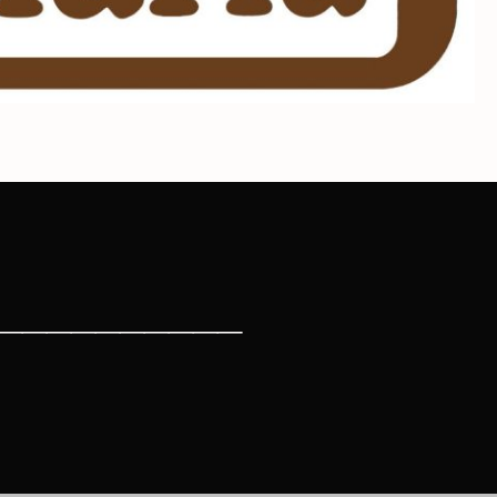
__________